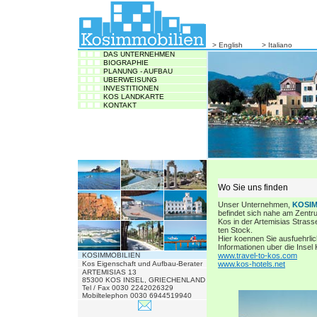
> English
> Italiano
DAS UNTERNEHMEN
BIOGRAPHIE
PLANUNG - AUFBAU
UBERWEISUNG
INVESTITIONEN
KOS LANDKARTE
KONTAKT
Wo Sie uns finden
Unser Unternehmen,
KOSIM
befindet sich nahe am Zentr
Kos in der Artemisias Strasse
ten Stock.
Hier koennen Sie ausfuehrli
Informationen uber die Insel 
KOSIMMOBILIEN
www.travel-to-kos.com
Kos Eigenschaft und Aufbau-Berater
www.kos-hotels.net
ARTEMISIAS 13
85300 KOS INSEL, GRIECHENLAND
Tel / Fax 0030 2242026329
Mobiltelephon 0030 6944519940